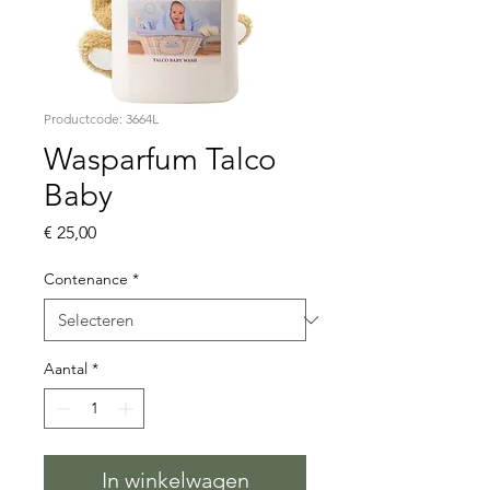
Productcode: 3664L
Wasparfum Talco
Baby
Prijs
€ 25,00
Contenance
*
Aantal
*
In winkelwagen