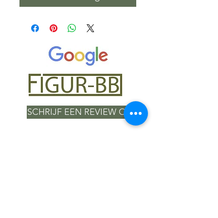
SCHRIJF EEN REVIEW OP
+32 494 89 80 55
email:
info@figur-bb.be
Jan-Baptist Vanderelststraat 62, 3012
Wilsele (Putkapel), België