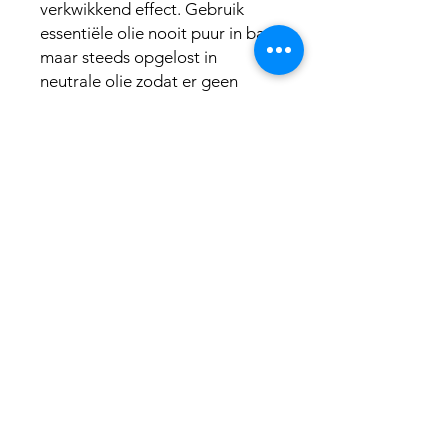
verkwikkend effect. Gebruik
essentiële olie nooit puur in bad,
maar steeds opgelost in
neutrale olie zodat er geen
direct huidcontact is.
SCHRIJF EEN REVIEW OP
+32 494 89 80 55