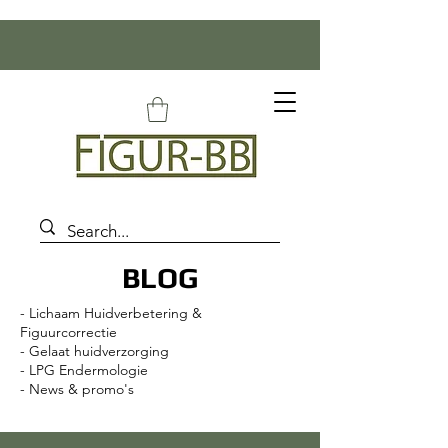
BLOG
- Lichaam Huidverbetering &
Figuurcorrectie
- Gelaat huidverzorging
- LPG Endermologie
- News & promo's